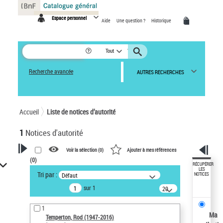
Panneau de gestion des cookies
Espace personnel
Aide
Une question ?
Historique
Tout
Recherche avancée
AUTRES RECHERCHES
Accueil
Liste de notices d’autorité
1
Notices d'autorité
Voir la sélection (
0
)
Ajouter à mes références
(
0
)
VOTRE RECHERCHE
RÉCUPÉRER
LES
Tri par :
Défaut
NOTICES
Recherche avancée dans les
sur 1
notices d’autorité
20
résultats/page
Œuvres liées à l'auteur :
1
Temperton, Rod (1947-2016)
Ma
Temperton, Rod (1947-2016)