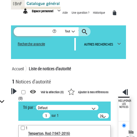
Panneau de gestion des cookies
Espace personnel
Aide
Une question ?
Historique
Tout
Recherche avancée
AUTRES RECHERCHES
Accueil
Liste de notices d’autorité
1
Notices d'autorité
Voir la sélection (
0
)
Ajouter à mes références
(
0
)
VOTRE RECHERCHE
RÉCUPÉRER
LES
Tri par :
Défaut
NOTICES
Recherche avancée dans les
sur 1
notices d’autorité
20
résultats/page
Œuvres liées à l'auteur :
1
Temperton, Rod (1947-2016)
Ma
Temperton, Rod (1947-2016)