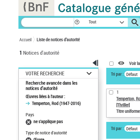
Panneau de gestion des cookies
Tout
Accueil
Liste de notices d’autorité
1
Notices d'autorité
Voir la
VOTRE RECHERCHE
Tri par :
Défaut
Recherche avancée dans les
notices d’autorité
1
Œuvres liées à l'auteur :
Temperton, R
Temperton, Rod (1947-2016)
[Thriller]
Titre uniform
Pays
ne s'applique pas
Tri par :
Défaut
Type de notice d'autorité
Œuvre