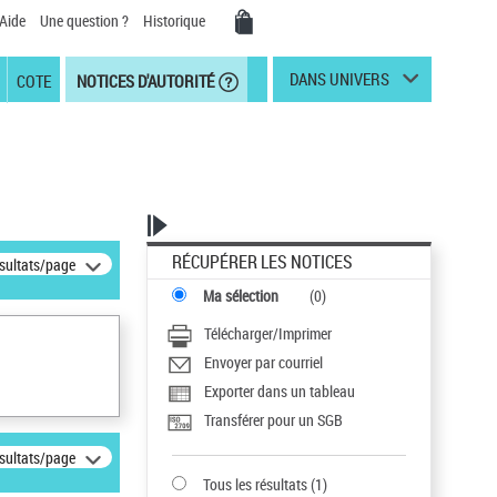
Aide
Une question ?
Historique
DANS UNIVERS
COTE
NOTICES D'AUTORITÉ
RÉCUPÉRER LES NOTICES
ésultats/page
Ma sélection
(
0
)
Télécharger/Imprimer
Envoyer par courriel
Exporter dans un tableau
Transférer pour un SGB
ésultats/page
Tous les résultats
(
1
)