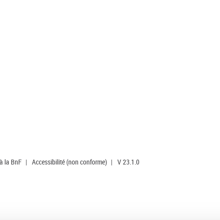
 à la BnF
|
Accessibilité (non conforme)
|
V 23.1.0