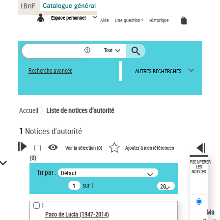
Panneau de gestion des cookies
Espace personnel
Aide
Une question ?
Historique
Tout
Recherche avancée
AUTRES RECHERCHES
Accueil
Liste de notices d’autorité
1
Notices d'autorité
Voir la sélection (
0
)
Ajouter à mes références
(
0
)
VOTRE RECHERCHE
RÉCUPÉRER
LES
Tri par :
Défaut
NOTICES
Recherche avancée dans les
sur 1
notices d’autorité
20
résultats/page
Œuvres liées à l'auteur :
1
Paco de Lucía (1947-2014)
Ma
Paco de Lucía (1947-2014)