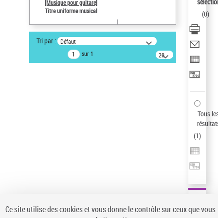
sélectio
[Musique pour guitare]
Pays
Titre uniforme musical
(
0
)
ne s'applique pas
Auteur d’œuvre
Tri par :
Défaut
Paco de Lucía (1947-2014)
sur 1
20
résultats/page
Type de notice d'autorité
Titre uniforme musical
Sauvegarder votre recherche
AFFINER
Tous le
Type de notice d'autorité
résultat
(
1
)
Œuvre
(1)
Titre uniforme musical
(1)
Statut de la notice d’autorité
Pays
Auteur d’œuvre
Ce site utilise des cookies et vous donne le contrôle sur ceux que vous