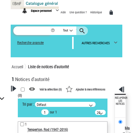
Panneau de gestion des cookies
Espace personnel
Aide
Une question ?
Historique
Tout
Recherche avancée
AUTRES RECHERCHES
Accueil
Liste de notices d’autorité
1
Notices d'autorité
Voir la sélection (
0
)
Ajouter à mes références
(
0
)
VOTRE RECHERCHE
RÉCUPÉRER
LES
Tri par :
Défaut
NOTICES
Recherche avancée dans les
sur 1
notices d’autorité
20
résultats/page
Œuvres liées à l'auteur :
1
Temperton, Rod (1947-2016)
Ma
Temperton, Rod (1947-2016)