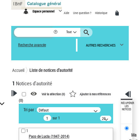
Panneau de gestion des cookies
Espace personnel
Aide
Une question ?
Historique
Tout
Recherche avancée
AUTRES RECHERCHES
Accueil
Liste de notices d’autorité
1
Notices d'autorité
Voir la sélection (
0
)
Ajouter à mes références
(
0
)
VOTRE RECHERCHE
RÉCUPÉRER
LES
Tri par :
Défaut
NOTICES
Recherche avancée dans les
sur 1
notices d’autorité
20
résultats/page
Œuvres liées à l'auteur :
1
Paco de Lucía (1947-2014)
Ma
Paco de Lucía (1947-2014)