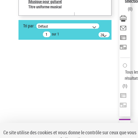
sélectio
[Musique pour guitare]
Type de notice d'autorité
Titre uniforme musical
(
0
)
Œuvre
Titre uniforme musical
Sauvegarder votre recherche
Tri par :
Défaut
sur 1
20
AFFINER
résultats/page
Type de notice d'autorité
Œuvre
(1)
Titre uniforme musical
(1)
Tous le
Statut de la notice d’autorité
résultat
Pays
(
1
)
Auteur d’œuvre
Ce site utilise des cookies et vous donne le contrôle sur ceux que vous