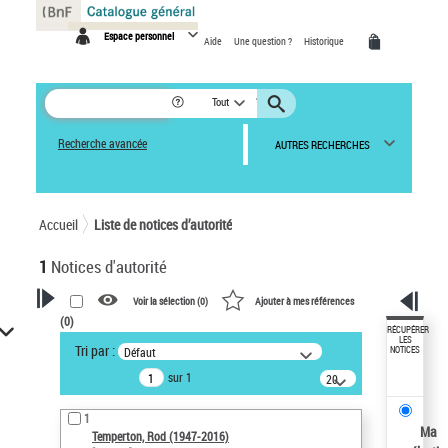
Panneau de gestion des cookies
Espace personnel
Aide
Une question ?
Historique
Tout
Recherche avancée
AUTRES RECHERCHES
Accueil
Liste de notices d’autorité
1
Notices d'autorité
Voir la sélection (
0
)
Ajouter à mes références
(
0
)
VOTRE RECHERCHE
RÉCUPÉRER
LES
Tri par :
Défaut
NOTICES
Recherche avancée dans les
sur 1
notices d’autorité
20
résultats/page
Œuvres liées à l'auteur :
1
Temperton, Rod (1947-2016)
Ma
Temperton, Rod (1947-2016)