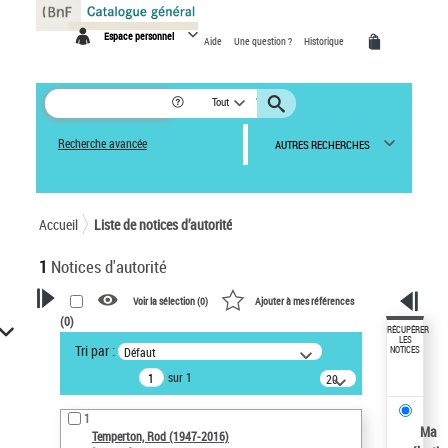
Panneau de gestion des cookies
Espace personnel
Aide
Une question ?
Historique
Tout
Recherche avancée
AUTRES RECHERCHES
Accueil
Liste de notices d’autorité
1
Notices d'autorité
Voir la sélection (
0
)
Ajouter à mes références
(
0
)
VOTRE RECHERCHE
RÉCUPÉRER
LES
Tri par :
Défaut
NOTICES
Recherche avancée dans les
sur 1
notices d’autorité
20
résultats/page
Œuvres liées à l'auteur :
1
Temperton, Rod (1947-2016)
Ma
Temperton, Rod (1947-2016)