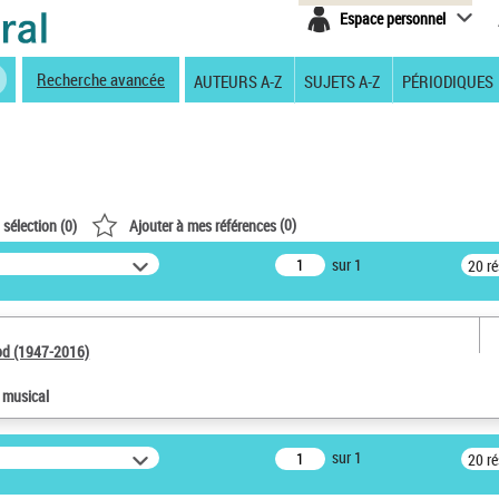
Espace personnel
Recherche avancée
AUTEURS A-Z
SUJETS A-Z
PÉRIODIQUES
(
0
)
 sélection (
0
)
Ajouter à mes références
sur 1
20 r
od (1947-2016)
e musical
sur 1
20 r