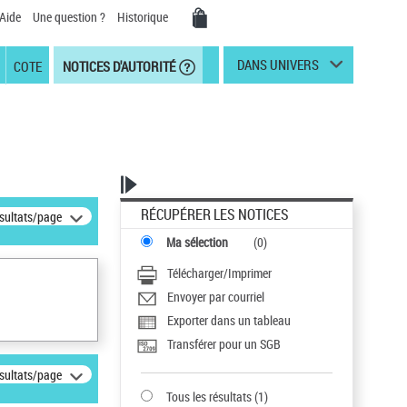
Aide
Une question ?
Historique
DANS UNIVERS
COTE
NOTICES D'AUTORITÉ
RÉCUPÉRER LES NOTICES
ésultats/page
Ma sélection
(
0
)
Télécharger/Imprimer
Envoyer par courriel
Exporter dans un tableau
Transférer pour un SGB
ésultats/page
Tous les résultats
(
1
)