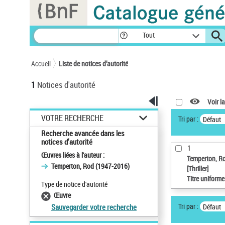
Panneau de gestion des cookies
Tout
Accueil
Liste de notices d’autorité
1
Notices d'autorité
Voir la
VOTRE RECHERCHE
Tri par :
Défaut
Recherche avancée dans les
notices d’autorité
1
Œuvres liées à l'auteur :
Temperton, R
Temperton, Rod (1947-2016)
[Thriller]
Titre uniform
Type de notice d'autorité
Œuvre
Tri par :
Défaut
Sauvegarder votre recherche