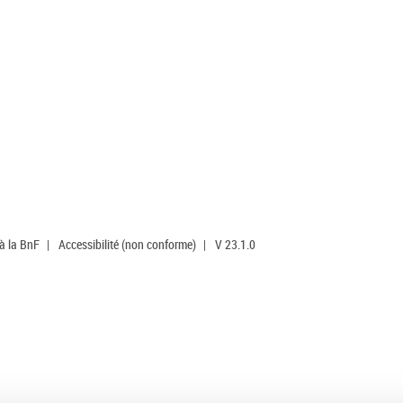
 à la BnF
|
Accessibilité (non conforme)
|
V 23.1.0