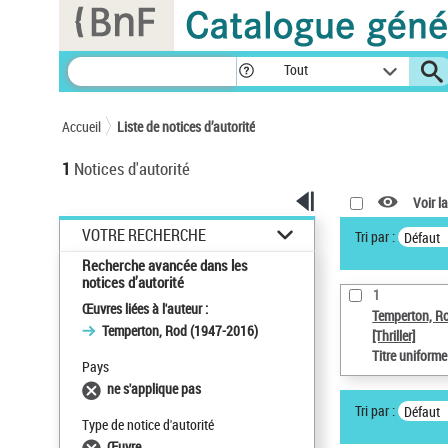
Panneau de gestion des cookies
Tout
Accueil
Liste de notices d’autorité
1
Notices d'autorité
Voir la
VOTRE RECHERCHE
Tri par :
Défaut
Recherche avancée dans les
notices d’autorité
1
Œuvres liées à l'auteur :
Temperton, R
Temperton, Rod (1947-2016)
[Thriller]
Titre uniform
Pays
ne s'applique pas
Tri par :
Défaut
Type de notice d'autorité
Œuvre