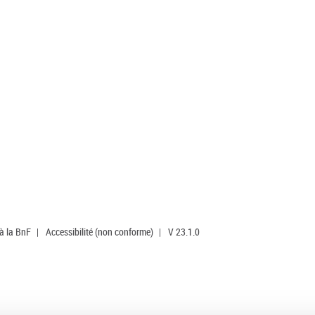
 à la BnF
|
Accessibilité (non conforme)
|
V 23.1.0