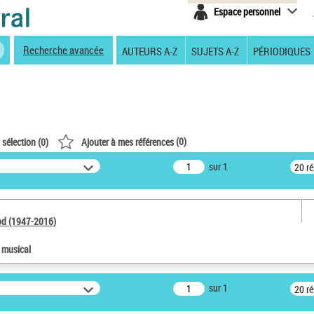
Espace personnel
Recherche avancée
AUTEURS A-Z
SUJETS A-Z
PÉRIODIQUES
(
0
)
 sélection (
0
)
Ajouter à mes références
sur 1
20 r
od (1947-2016)
e musical
sur 1
20 r