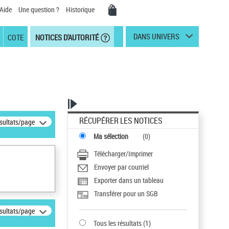
Aide
Une question ?
Historique
DANS UNIVERS
COTE
NOTICES D'AUTORITÉ
RÉCUPÉRER LES NOTICES
ésultats/page
Ma sélection
(
0
)
Télécharger/Imprimer
Envoyer par courriel
Exporter dans un tableau
Transférer pour un SGB
ésultats/page
Tous les résultats
(
1
)