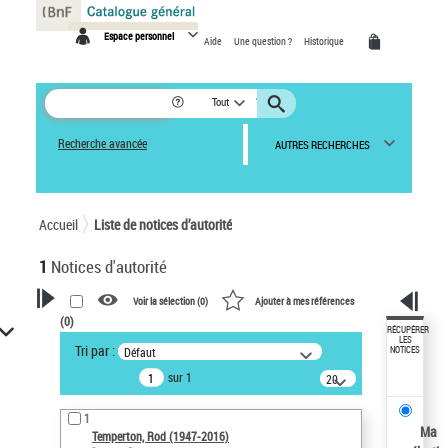
Panneau de gestion des cookies
Espace personnel
Aide
Une question ?
Historique
Tout
Recherche avancée
AUTRES RECHERCHES
Accueil
Liste de notices d’autorité
1
Notices d'autorité
Voir la sélection (
0
)
Ajouter à mes références
(
0
)
VOTRE RECHERCHE
RÉCUPÉRER
LES
Tri par :
Défaut
NOTICES
Recherche avancée dans les
sur 1
notices d’autorité
20
résultats/page
Œuvres liées à l'auteur :
1
Temperton, Rod (1947-2016)
Ma
Temperton, Rod (1947-2016)