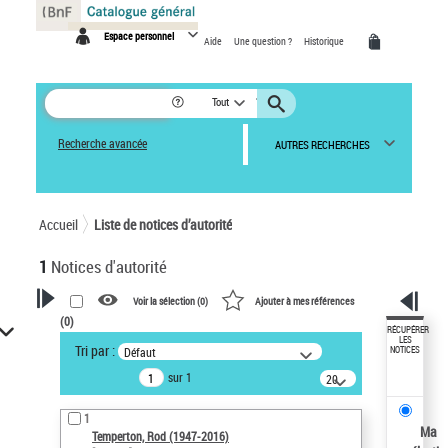
Panneau de gestion des cookies
Espace personnel
Aide
Une question ?
Historique
Tout
Recherche avancée
AUTRES RECHERCHES
Accueil
Liste de notices d’autorité
1
Notices d'autorité
Voir la sélection (
0
)
Ajouter à mes références
(
0
)
VOTRE RECHERCHE
RÉCUPÉRER
LES
Tri par :
Défaut
NOTICES
Recherche avancée dans les
sur 1
notices d’autorité
20
résultats/page
Œuvres liées à l'auteur :
1
Temperton, Rod (1947-2016)
Ma
Temperton, Rod (1947-2016)