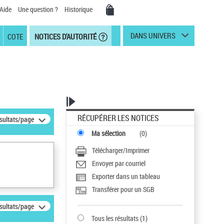
Aide
Une question ?
Historique
DANS UNIVERS
COTE
NOTICES D'AUTORITÉ
RÉCUPÉRER LES NOTICES
ésultats/page
Ma sélection
(
0
)
Télécharger/Imprimer
Envoyer par courriel
Exporter dans un tableau
Transférer pour un SGB
ésultats/page
Tous les résultats
(
1
)