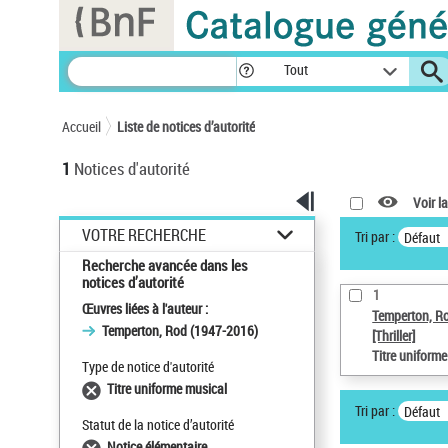
Panneau de gestion des cookies
Tout
Accueil
Liste de notices d’autorité
1
Notices d'autorité
Voir la
VOTRE RECHERCHE
Tri par :
Défaut
Recherche avancée dans les
notices d’autorité
1
Œuvres liées à l'auteur :
Temperton, R
Temperton, Rod (1947-2016)
[Thriller]
Titre uniform
Type de notice d'autorité
Titre uniforme musical
Tri par :
Défaut
Statut de la notice d’autorité
Notice élémentaire