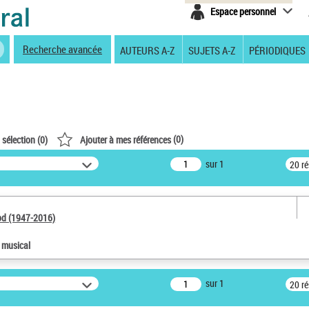
Espace personnel
Recherche avancée
AUTEURS A-Z
SUJETS A-Z
PÉRIODIQUES
(
0
)
 sélection (
0
)
Ajouter à mes références
sur 1
20 r
od (1947-2016)
e musical
sur 1
20 r