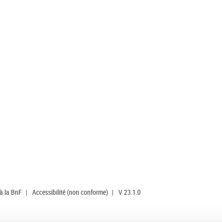
 à la BnF
|
Accessibilité (non conforme)
|
V 23.1.0