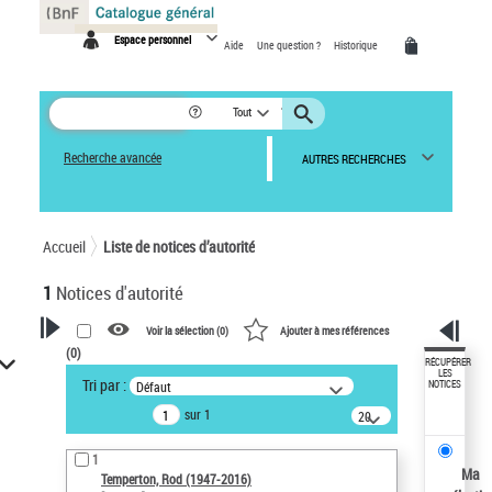
Panneau de gestion des cookies
Espace personnel
Aide
Une question ?
Historique
Tout
Recherche avancée
AUTRES RECHERCHES
Accueil
Liste de notices d’autorité
1
Notices d'autorité
Voir la sélection (
0
)
Ajouter à mes références
(
0
)
VOTRE RECHERCHE
RÉCUPÉRER
LES
Tri par :
Défaut
NOTICES
Recherche avancée dans les
sur 1
notices d’autorité
20
résultats/page
Œuvres liées à l'auteur :
1
Temperton, Rod (1947-2016)
Ma
Temperton, Rod (1947-2016)