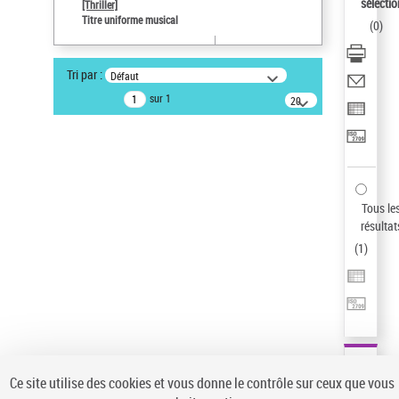
sélectio
[Thriller]
Auteur d’œuvre
Titre uniforme musical
(
0
)
Temperton, Rod (1947-2016)
Sauvegarder votre recherche
Tri par :
Défaut
AFFINER
sur 1
20
résultats/page
Type de notice d'autorité
Œuvre
(1)
Titre uniforme musical
(1)
Statut de la notice d’autorité
Tous le
résultat
Pays
(
1
)
Auteur d’œuvre
Ce site utilise des cookies et vous donne le contrôle sur ceux que vous