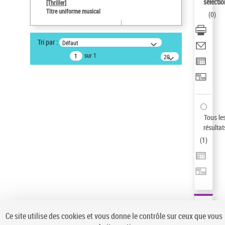
sélectio
[Thriller]
Type de notice d'autorité
Titre uniforme musical
(
0
)
Œuvre
Sauvegarder votre recherche
Tri par :
Défaut
AFFINER
sur 1
20
résultats/page
Type de notice d'autorité
Œuvre
(1)
Titre uniforme musical
(1)
Statut de la notice d’autorité
Tous le
résultat
Pays
(
1
)
Auteur d’œuvre
Ce site utilise des cookies et vous donne le contrôle sur ceux que vous