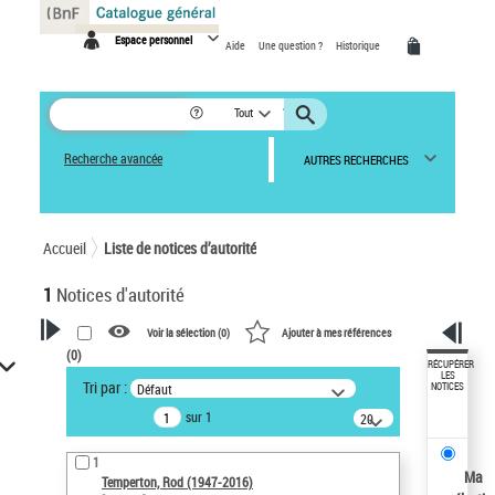
Panneau de gestion des cookies
Espace personnel
Aide
Une question ?
Historique
Tout
Recherche avancée
AUTRES RECHERCHES
Accueil
Liste de notices d’autorité
1
Notices d'autorité
Voir la sélection (
0
)
Ajouter à mes références
(
0
)
VOTRE RECHERCHE
RÉCUPÉRER
LES
Tri par :
Défaut
NOTICES
Recherche avancée dans les
sur 1
notices d’autorité
20
résultats/page
Œuvres liées à l'auteur :
1
Temperton, Rod (1947-2016)
Ma
Temperton, Rod (1947-2016)