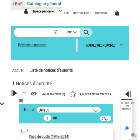
Panneau de gestion des cookies
Espace personnel
Aide
Une question ?
Historique
Tout
Recherche avancée
AUTRES RECHERCHES
Accueil
Liste de notices d’autorité
1
Notices d'autorité
Voir la sélection (
0
)
Ajouter à mes références
(
0
)
VOTRE RECHERCHE
RÉCUPÉRER
LES
Tri par :
Défaut
NOTICES
Recherche avancée dans les
sur 1
notices d’autorité
20
résultats/page
Œuvres liées à l'auteur :
1
Paco de Lucía (1947-2014)
Ma
Paco de Lucía (1947-2014)