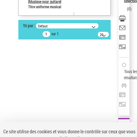
sélectio
[Musique pour guitare]
Type de notice d'autorité
Titre uniforme musical
(
0
)
Œuvre
Statut de la notice d’autorité
Tri par :
Défaut
Notice élémentaire
sur 1
20
Sauvegarder votre recherche
résultats/page
AFFINER
Type de notice d'autorité
Œuvre
(1)
Tous le
Titre uniforme musical
(1)
résultat
(
1
)
Statut de la notice d’autorité
Pays
Auteur d’œuvre
Ce site utilise des cookies et vous donne le contrôle sur ceux que vous