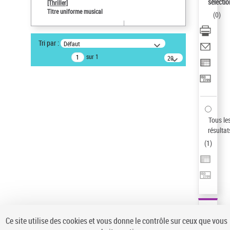
sélectio
[Thriller]
Type de notice d'autorité
Titre uniforme musical
(
0
)
Œuvre
Sauvegarder votre recherche
Tri par :
Défaut
AFFINER
sur 1
20
résultats/page
Type de notice d'autorité
Œuvre
(1)
Titre uniforme musical
(1)
Statut de la notice d’autorité
Tous le
résultat
Pays
(
1
)
Auteur d’œuvre
Ce site utilise des cookies et vous donne le contrôle sur ceux que vous