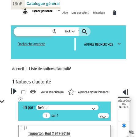
Panneau de gestion des cookies
Espace personnel
Aide
Une question ?
Historique
Tout
Recherche avancée
AUTRES RECHERCHES
Accueil
Liste de notices d’autorité
1
Notices d'autorité
Voir la sélection (
0
)
Ajouter à mes références
(
0
)
VOTRE RECHERCHE
RÉCUPÉRER
LES
Tri par :
Défaut
NOTICES
Recherche avancée dans les
sur 1
notices d’autorité
20
résultats/page
Œuvres liées à l'auteur :
1
Temperton, Rod (1947-2016)
Ma
Temperton, Rod (1947-2016)