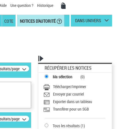
Aide
Une question ?
Historique
DANS UNIVERS
COTE
NOTICES D'AUTORITÉ
RÉCUPÉRER LES NOTICES
ésultats/page
Ma sélection
(
0
)
Télécharger/Imprimer
Envoyer par courriel
Exporter dans un tableau
Transférer pour un SGB
ésultats/page
Tous les résultats
(
1
)