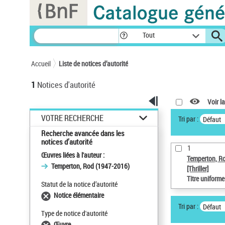
Panneau de gestion des cookies
Tout
Accueil
Liste de notices d’autorité
1
Notices d'autorité
Voir la
VOTRE RECHERCHE
Tri par :
Défaut
Recherche avancée dans les
notices d’autorité
1
Œuvres liées à l'auteur :
Temperton, R
Temperton, Rod (1947-2016)
[Thriller]
Titre uniform
Statut de la notice d’autorité
Notice élémentaire
Tri par :
Défaut
Type de notice d'autorité
Œuvre