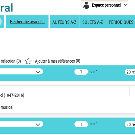
Espace personnel
Recherche avancée
AUTEURS A-Z
SUJETS A-Z
PÉRIODIQUES
(
0
)
 sélection (
0
)
Ajouter à mes références
sur 1
20 r
od (1947-2016)
e musical
sur 1
20 r