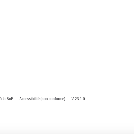
 à la BnF
|
Accessibilité (non conforme)
|
V 23.1.0