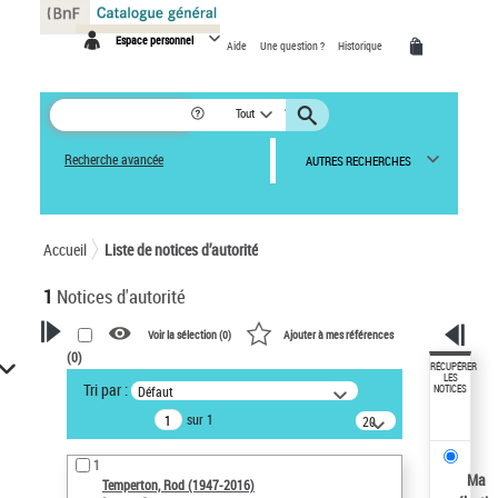
Panneau de gestion des cookies
Espace personnel
Aide
Une question ?
Historique
Tout
Recherche avancée
AUTRES RECHERCHES
Accueil
Liste de notices d’autorité
1
Notices d'autorité
Voir la sélection (
0
)
Ajouter à mes références
(
0
)
VOTRE RECHERCHE
RÉCUPÉRER
LES
Tri par :
Défaut
NOTICES
Recherche avancée dans les
sur 1
notices d’autorité
20
résultats/page
Œuvres liées à l'auteur :
1
Temperton, Rod (1947-2016)
Ma
Temperton, Rod (1947-2016)