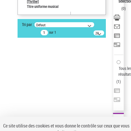
sélectio
[Thriller]
Type de notice d'autorité
Titre uniforme musical
(
0
)
Œuvre
Sauvegarder votre recherche
Tri par :
Défaut
AFFINER
sur 1
20
résultats/page
Type de notice d'autorité
Œuvre
(1)
Titre uniforme musical
(1)
Statut de la notice d’autorité
Tous le
résultat
Pays
(
1
)
Auteur d’œuvre
Ce site utilise des cookies et vous donne le contrôle sur ceux que vous