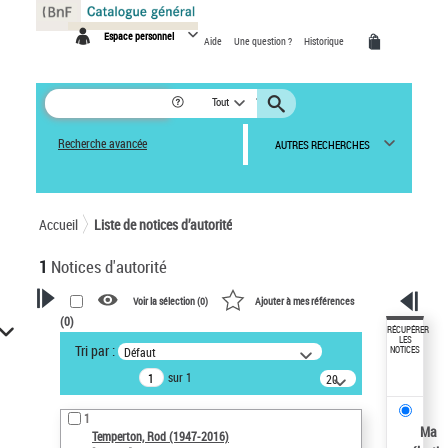
Panneau de gestion des cookies
Espace personnel
Aide
Une question ?
Historique
Tout
Recherche avancée
AUTRES RECHERCHES
Accueil
Liste de notices d’autorité
1
Notices d'autorité
Voir la sélection (
0
)
Ajouter à mes références
(
0
)
VOTRE RECHERCHE
RÉCUPÉRER
LES
Tri par :
Défaut
NOTICES
Recherche avancée dans les
sur 1
notices d’autorité
20
résultats/page
Œuvres liées à l'auteur :
1
Temperton, Rod (1947-2016)
Ma
Temperton, Rod (1947-2016)