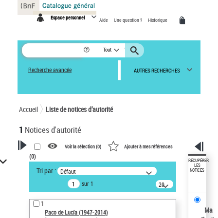
Panneau de gestion des cookies
Espace personnel
Aide
Une question ?
Historique
Tout
Recherche avancée
AUTRES RECHERCHES
Accueil
Liste de notices d’autorité
1
Notices d'autorité
Voir la sélection (
0
)
Ajouter à mes références
(
0
)
VOTRE RECHERCHE
RÉCUPÉRER
LES
Tri par :
Défaut
NOTICES
Recherche avancée dans les
sur 1
notices d’autorité
20
résultats/page
Œuvres liées à l'auteur :
1
Paco de Lucía (1947-2014)
Ma
Paco de Lucía (1947-2014)