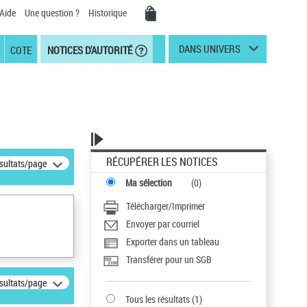
Aide
Une question ?
Historique
DANS UNIVERS
COTE
NOTICES D'AUTORITÉ
RÉCUPÉRER LES NOTICES
ésultats/page
Ma sélection
(
0
)
Télécharger/Imprimer
Envoyer par courriel
Exporter dans un tableau
Transférer pour un SGB
ésultats/page
Tous les résultats
(
1
)