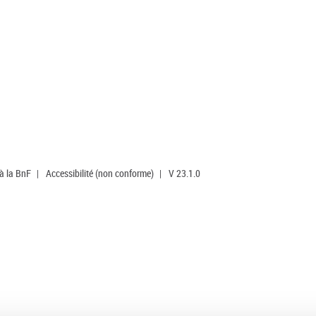
 à la BnF
|
Accessibilité (non conforme)
|
V 23.1.0