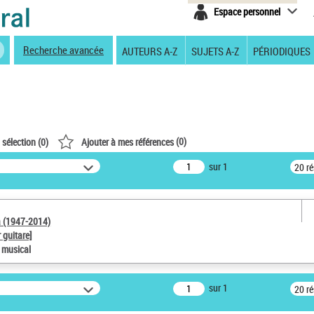
Espace personnel
Recherche avancée
AUTEURS A-Z
SUJETS A-Z
PÉRIODIQUES
(
0
)
 sélection (
0
)
Ajouter à mes références
sur 1
20 r
a (1947-2014)
 guitare]
e musical
sur 1
20 r