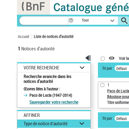
Panneau de gestion des cookies
Tout
Accueil
Liste de notices d’autorité
1
Notices d'autorité
Voir la
VOTRE RECHERCHE
Tri par :
Défaut
Recherche avancée dans les
notices d’autorité
1
Œuvres liées à l'auteur :
Paco de Lucí
Paco de Lucía (1947-2014)
[Musique pour
Sauvegarder votre recherche
Titre uniform
AFFINER
Tri par :
Défaut
Type de notice d'autorité