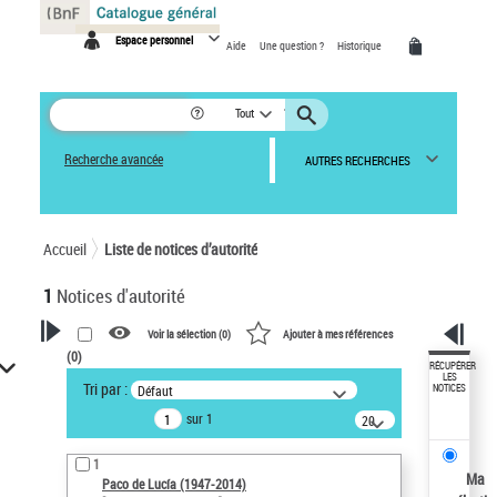
Panneau de gestion des cookies
Espace personnel
Aide
Une question ?
Historique
Tout
Recherche avancée
AUTRES RECHERCHES
Accueil
Liste de notices d’autorité
1
Notices d'autorité
Voir la sélection (
0
)
Ajouter à mes références
(
0
)
VOTRE RECHERCHE
RÉCUPÉRER
LES
Tri par :
Défaut
NOTICES
Recherche avancée dans les
sur 1
notices d’autorité
20
résultats/page
Œuvres liées à l'auteur :
1
Paco de Lucía (1947-2014)
Ma
Paco de Lucía (1947-2014)