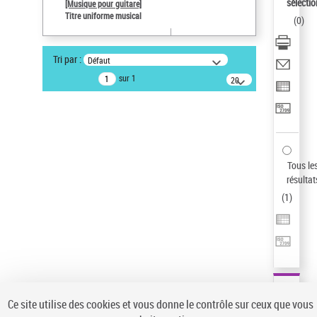
sélectio
[Musique pour guitare]
Type de notice d'autorité
Titre uniforme musical
(
0
)
Titre uniforme musical
Œuvre
Sauvegarder votre recherche
Tri par :
Défaut
sur 1
20
AFFINER
résultats/page
Type de notice d'autorité
Œuvre
(1)
Titre uniforme musical
(1)
Tous le
Statut de la notice d’autorité
résultat
Pays
(
1
)
Auteur d’œuvre
Ce site utilise des cookies et vous donne le contrôle sur ceux que vous