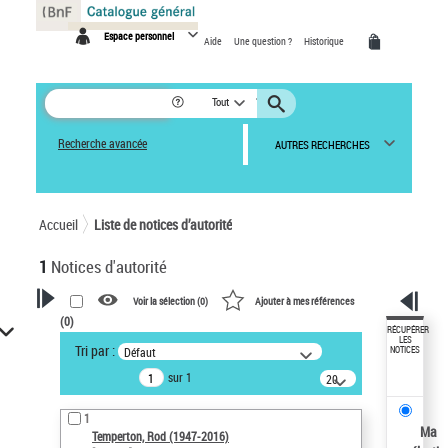
Panneau de gestion des cookies
Espace personnel
Aide
Une question ?
Historique
Tout
Recherche avancée
AUTRES RECHERCHES
Accueil
Liste de notices d’autorité
1
Notices d'autorité
Voir la sélection (
0
)
Ajouter à mes références
(
0
)
VOTRE RECHERCHE
RÉCUPÉRER
LES
Tri par :
Défaut
NOTICES
Recherche avancée dans les
sur 1
notices d’autorité
20
résultats/page
Œuvres liées à l'auteur :
1
Temperton, Rod (1947-2016)
Ma
Temperton, Rod (1947-2016)