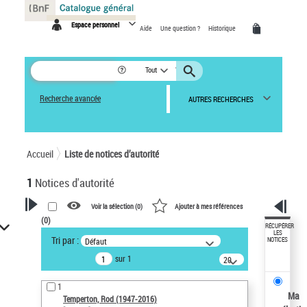
Panneau de gestion des cookies
Espace personnel
Aide
Une question ?
Historique
Tout
Recherche avancée
AUTRES RECHERCHES
Accueil
Liste de notices d’autorité
1
Notices d'autorité
Voir la sélection (
0
)
Ajouter à mes références
(
0
)
VOTRE RECHERCHE
RÉCUPÉRER
LES
Tri par :
Défaut
NOTICES
Recherche avancée dans les
sur 1
notices d’autorité
20
résultats/page
Œuvres liées à l'auteur :
1
Temperton, Rod (1947-2016)
Ma
Temperton, Rod (1947-2016)