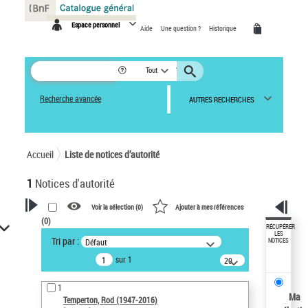
Panneau de gestion des cookies
Espace personnel
Aide
Une question ?
Historique
Tout
Recherche avancée
AUTRES RECHERCHES
Accueil
Liste de notices d’autorité
1
Notices d'autorité
Voir la sélection (
0
)
Ajouter à mes références
(
0
)
VOTRE RECHERCHE
RÉCUPÉRER
LES
Tri par :
Défaut
NOTICES
Recherche avancée dans les
sur 1
notices d’autorité
20
résultats/page
Œuvres liées à l'auteur :
1
Temperton, Rod (1947-2016)
Ma
Temperton, Rod (1947-2016)