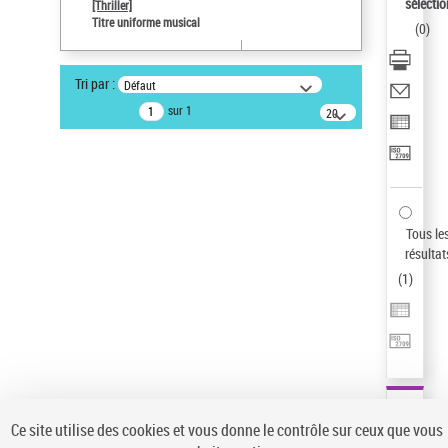
sélectio
[Thriller]
Auteur d’œuvre
Titre uniforme musical
(
0
)
Temperton, Rod (1947-2016)
Type de notice d'autorité
Tri par :
Défaut
Œuvre
sur 1
20
résultats/page
Pays
ne s'applique pas
Sauvegarder votre recherche
AFFINER
Tous le
Type de notice d'autorité
résultat
(
1
)
Œuvre
(1)
Titre uniforme musical
(1)
Statut de la notice d’autorité
Pays
Auteur d’œuvre
Ce site utilise des cookies et vous donne le contrôle sur ceux que vous