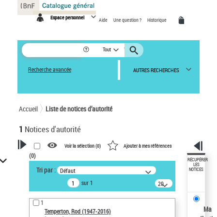
Panneau de gestion des cookies
Espace personnel
Aide
Une question ?
Historique
Tout
Recherche avancée
AUTRES RECHERCHES
Accueil
Liste de notices d’autorité
1
Notices d'autorité
Voir la sélection (
0
)
Ajouter à mes références
(
0
)
VOTRE RECHERCHE
RÉCUPÉRER
LES
Tri par :
Défaut
NOTICES
Recherche avancée dans les
sur 1
notices d’autorité
20
résultats/page
Œuvres liées à l'auteur :
1
Temperton, Rod (1947-2016)
Ma
Temperton, Rod (1947-2016)