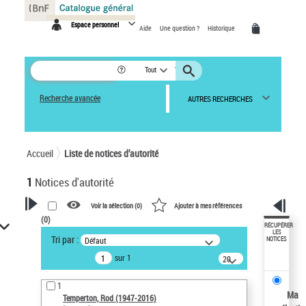
Panneau de gestion des cookies
Espace personnel
Aide
Une question ?
Historique
Tout
Recherche avancée
AUTRES RECHERCHES
Accueil
Liste de notices d’autorité
1
Notices d'autorité
Voir la sélection (
0
)
Ajouter à mes références
(
0
)
VOTRE RECHERCHE
RÉCUPÉRER
LES
Tri par :
Défaut
NOTICES
Recherche avancée dans les
sur 1
notices d’autorité
20
résultats/page
Œuvres liées à l'auteur :
1
Temperton, Rod (1947-2016)
Ma
Temperton, Rod (1947-2016)