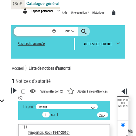
Panneau de gestion des cookies
Espace personnel
Aide
Une question ?
Historique
Tout
Recherche avancée
AUTRES RECHERCHES
Accueil
Liste de notices d’autorité
1
Notices d'autorité
Voir la sélection (
0
)
Ajouter à mes références
(
0
)
VOTRE RECHERCHE
RÉCUPÉRER
LES
Tri par :
Défaut
NOTICES
Recherche avancée dans les
sur 1
notices d’autorité
20
résultats/page
Œuvres liées à l'auteur :
1
Temperton, Rod (1947-2016)
Ma
Temperton, Rod (1947-2016)