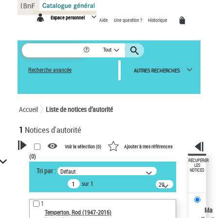
Panneau de gestion des cookies
Espace personnel
Aide
Une question ?
Historique
Tout
Recherche avancée
AUTRES RECHERCHES
Accueil
Liste de notices d’autorité
1
Notices d'autorité
Voir la sélection (
0
)
Ajouter à mes références
(
0
)
VOTRE RECHERCHE
RÉCUPÉRER
LES
Tri par :
Défaut
NOTICES
Recherche avancée dans les
sur 1
notices d’autorité
20
résultats/page
Œuvres liées à l'auteur :
1
Temperton, Rod (1947-2016)
Ma
Temperton, Rod (1947-2016)