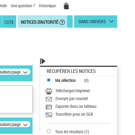
Aide
Une question ?
Historique
DANS UNIVERS
COTE
NOTICES D'AUTORITÉ
RÉCUPÉRER LES NOTICES
ésultats/page
Ma sélection
(
0
)
Télécharger/Imprimer
Envoyer par courriel
Exporter dans un tableau
Transférer pour un SGB
ésultats/page
Tous les résultats
(
1
)