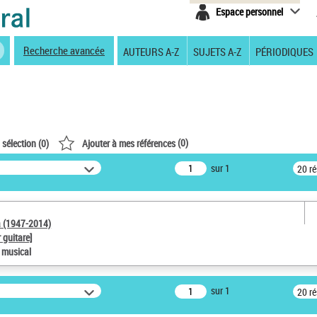
Espace personnel
Recherche avancée
AUTEURS A-Z
SUJETS A-Z
PÉRIODIQUES
(
0
)
 sélection (
0
)
Ajouter à mes références
sur 1
20 r
a (1947-2014)
 guitare]
e musical
sur 1
20 r