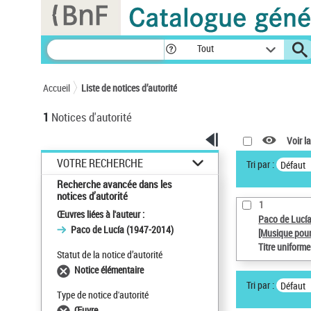
Panneau de gestion des cookies
Tout
Accueil
Liste de notices d’autorité
1
Notices d'autorité
Voir la
VOTRE RECHERCHE
Tri par :
Défaut
Recherche avancée dans les
notices d’autorité
1
Œuvres liées à l'auteur :
Paco de Lucí
Paco de Lucía (1947-2014)
[Musique pour
Titre uniform
Statut de la notice d’autorité
Notice élémentaire
Tri par :
Défaut
Type de notice d'autorité
Œuvre