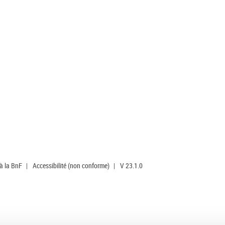
 à la BnF
|
Accessibilité (non conforme)
|
V 23.1.0