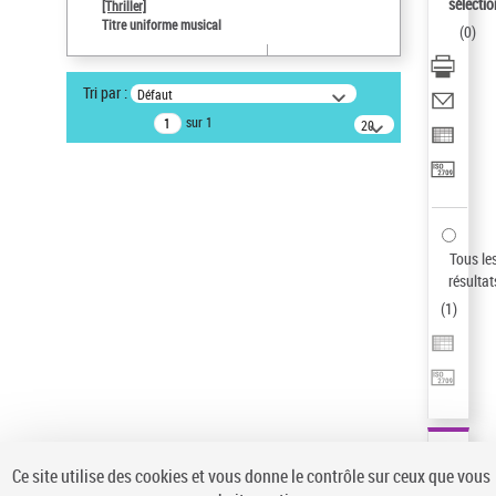
sélectio
[Thriller]
Auteur d’œuvre
Titre uniforme musical
(
0
)
Temperton, Rod (1947-2016)
Statut de la notice d’autorité
Tri par :
Défaut
Notice élémentaire
sur 1
20
résultats/page
Pays
ne s'applique pas
Sauvegarder votre recherche
AFFINER
Tous le
Type de notice d'autorité
résultat
(
1
)
Œuvre
(1)
Titre uniforme musical
(1)
Statut de la notice d’autorité
Pays
Auteur d’œuvre
Ce site utilise des cookies et vous donne le contrôle sur ceux que vous