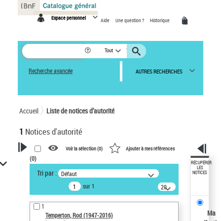
Panneau de gestion des cookies
Espace personnel
Aide
Une question ?
Historique
Tout
Recherche avancée
AUTRES RECHERCHES
Accueil
Liste de notices d’autorité
1
Notices d'autorité
Voir la sélection (
0
)
Ajouter à mes références
(
0
)
VOTRE RECHERCHE
RÉCUPÉRER
LES
Tri par :
Défaut
NOTICES
Recherche avancée dans les
sur 1
notices d’autorité
20
résultats/page
Œuvres liées à l'auteur :
1
Temperton, Rod (1947-2016)
Ma
Temperton, Rod (1947-2016)