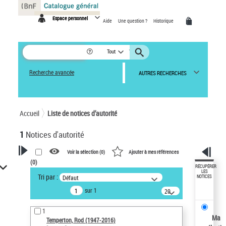
Panneau de gestion des cookies
Espace personnel
Aide
Une question ?
Historique
Tout
Recherche avancée
AUTRES RECHERCHES
Accueil
Liste de notices d’autorité
1
Notices d'autorité
Voir la sélection (
0
)
Ajouter à mes références
(
0
)
VOTRE RECHERCHE
RÉCUPÉRER
LES
Tri par :
Défaut
NOTICES
Recherche avancée dans les
sur 1
notices d’autorité
20
résultats/page
Œuvres liées à l'auteur :
1
Temperton, Rod (1947-2016)
Ma
Temperton, Rod (1947-2016)