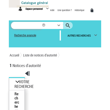
Espace personnel
Aide
Une question ?
Historique
Recherche avancée
AUTRES RECHERCHES
Accueil
Liste de notices d’autorité
1
Notices d'autorité
VOTRE
RECHERCHE
Re
ch
erc
he