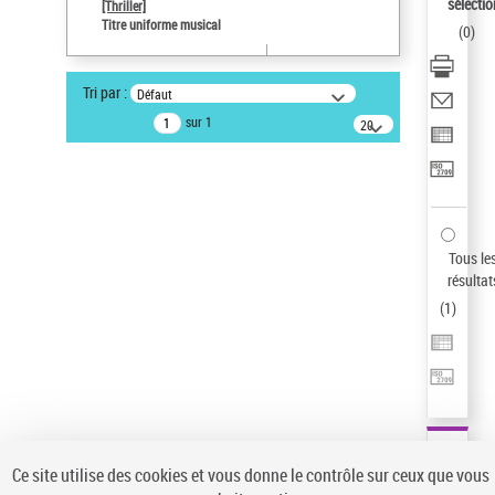
sélectio
[Thriller]
Auteur d’œuvre
Titre uniforme musical
(
0
)
Temperton, Rod (1947-2016)
Sauvegarder votre recherche
Tri par :
Défaut
AFFINER
sur 1
20
résultats/page
Type de notice d'autorité
Œuvre
(1)
Titre uniforme musical
(1)
Statut de la notice d’autorité
Tous le
résultat
Pays
(
1
)
Auteur d’œuvre
Ce site utilise des cookies et vous donne le contrôle sur ceux que vous