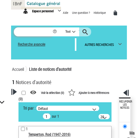
Panneau de gestion des cookies
Espace personnel
Aide
Une question ?
Historique
Tout
Recherche avancée
AUTRES RECHERCHES
Accueil
Liste de notices d’autorité
1
Notices d'autorité
Voir la sélection (
0
)
Ajouter à mes références
(
0
)
VOTRE RECHERCHE
RÉCUPÉRER
LES
Tri par :
Défaut
NOTICES
Recherche avancée dans les
sur 1
notices d’autorité
20
résultats/page
Œuvres liées à l'auteur :
1
Temperton, Rod (1947-2016)
Ma
Temperton, Rod (1947-2016)