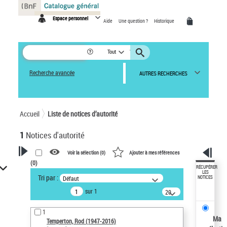
Panneau de gestion des cookies
Espace personnel
Aide
Une question ?
Historique
Tout
Recherche avancée
AUTRES RECHERCHES
Accueil
Liste de notices d’autorité
1
Notices d'autorité
Voir la sélection (
0
)
Ajouter à mes références
(
0
)
VOTRE RECHERCHE
RÉCUPÉRER
LES
Tri par :
Défaut
NOTICES
Recherche avancée dans les
sur 1
notices d’autorité
20
résultats/page
Œuvres liées à l'auteur :
1
Temperton, Rod (1947-2016)
Ma
Temperton, Rod (1947-2016)