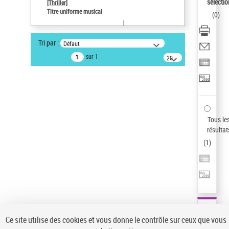
sélectio
[Thriller]
Pays
Titre uniforme musical
(
0
)
ne s'applique pas
Sauvegarder votre recherche
Tri par :
Défaut
AFFINER
sur 1
20
résultats/page
Type de notice d'autorité
Œuvre
(1)
Titre uniforme musical
(1)
Statut de la notice d’autorité
Tous le
résultat
Pays
(
1
)
Auteur d’œuvre
Ce site utilise des cookies et vous donne le contrôle sur ceux que vous