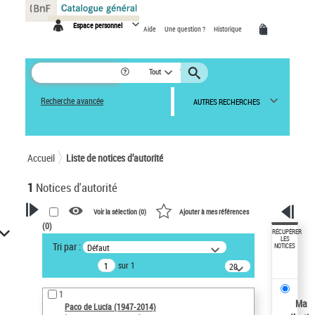
Panneau de gestion des cookies
Espace personnel
Aide
Une question ?
Historique
Tout
Recherche avancée
AUTRES RECHERCHES
Accueil
Liste de notices d’autorité
1
Notices d'autorité
Voir la sélection (
0
)
Ajouter à mes références
(
0
)
VOTRE RECHERCHE
RÉCUPÉRER
LES
Tri par :
Défaut
NOTICES
Recherche avancée dans les
sur 1
notices d’autorité
20
résultats/page
Œuvres liées à l'auteur :
1
Paco de Lucía (1947-2014)
Ma
Paco de Lucía (1947-2014)