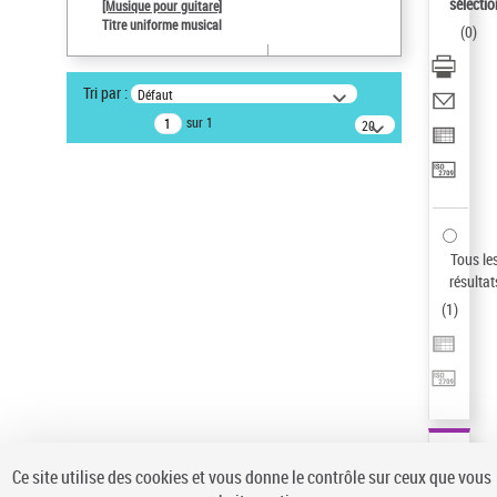
sélectio
[Musique pour guitare]
Pays
Titre uniforme musical
(
0
)
ne s'applique pas
Auteur d’œuvre
Tri par :
Défaut
Paco de Lucía (1947-2014)
sur 1
20
Sauvegarder votre recherche
résultats/page
AFFINER
Type de notice d'autorité
Œuvre
(1)
Tous le
Titre uniforme musical
(1)
résultat
(
1
)
Statut de la notice d’autorité
Pays
Auteur d’œuvre
Ce site utilise des cookies et vous donne le contrôle sur ceux que vous