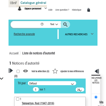
Espace personnel
Aide
Une question ?
Historique
Tout
Recherche avancée
AUTRES RECHERCHES
Accueil
Liste de notices d’autorité
1
Notices d'autorité
Voir la sélection (
0
)
Ajouter à mes références
(
0
)
VOTRE RECHERCHE
RÉCUPÉRER
LES
Tri par :
Défaut
NOTICES
Recherche avancée dans les
sur 1
notices d’autorité
20
résultats/page
Œuvres liées à l'auteur :
1
Temperton, Rod (1947-2016)
Ma
Temperton, Rod (1947-2016)