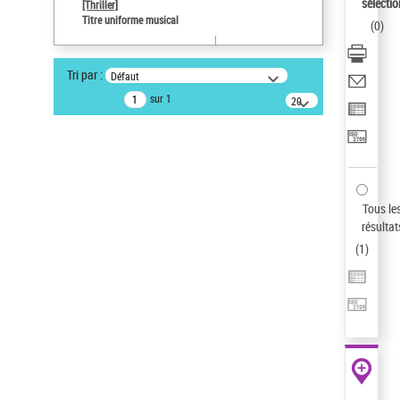
sélectio
[Thriller]
Auteur d’œuvre
Titre uniforme musical
(
0
)
Temperton, Rod (1947-2016)
Sauvegarder votre recherche
Tri par :
Défaut
AFFINER
sur 1
20
résultats/page
Type de notice d'autorité
Œuvre
(1)
Titre uniforme musical
(1)
Statut de la notice d’autorité
Tous le
résultat
Pays
(
1
)
Auteur d’œuvre