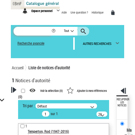
Panneau de gestion des cookies
Espace personnel
Aide
Une question ?
Historique
Tout
Recherche avancée
AUTRES RECHERCHES
Accueil
Liste de notices d’autorité
1
Notices d'autorité
Voir la sélection (
0
)
Ajouter à mes références
(
0
)
VOTRE RECHERCHE
RÉCUPÉRER
LES
Tri par :
Défaut
NOTICES
Recherche avancée dans les
sur 1
notices d’autorité
20
résultats/page
Œuvres liées à l'auteur :
1
Temperton, Rod (1947-2016)
Ma
Temperton, Rod (1947-2016)