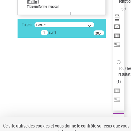
sélectio
[Thriller]
Pays
Titre uniforme musical
(
0
)
ne s'applique pas
Type de notice d'autorité
Tri par :
Défaut
Œuvre
sur 1
20
résultats/page
Statut de la notice d’autorité
Notice élémentaire
Sauvegarder votre recherche
AFFINER
Tous le
Type de notice d'autorité
résultat
(
1
)
Œuvre
(1)
Titre uniforme musical
(1)
Statut de la notice d’autorité
Pays
Auteur d’œuvre
Ce site utilise des cookies et vous donne le contrôle sur ceux que vous