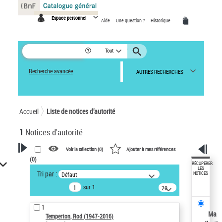
Panneau de gestion des cookies
Espace personnel
Aide
Une question ?
Historique
Tout
Recherche avancée
AUTRES RECHERCHES
Accueil
Liste de notices d’autorité
1
Notices d'autorité
Voir la sélection (
0
)
Ajouter à mes références
(
0
)
VOTRE RECHERCHE
RÉCUPÉRER
LES
Tri par :
Défaut
NOTICES
Recherche avancée dans les
sur 1
notices d’autorité
20
résultats/page
Œuvres liées à l'auteur :
1
Temperton, Rod (1947-2016)
Ma
Temperton, Rod (1947-2016)