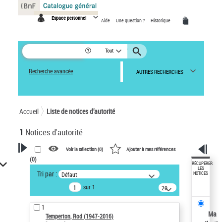
Panneau de gestion des cookies
Espace personnel
Aide
Une question ?
Historique
Tout
Recherche avancée
AUTRES RECHERCHES
Accueil
Liste de notices d’autorité
1
Notices d'autorité
Voir la sélection (
0
)
Ajouter à mes références
(
0
)
VOTRE RECHERCHE
RÉCUPÉRER
LES
Tri par :
Défaut
NOTICES
Recherche avancée dans les
sur 1
notices d’autorité
20
résultats/page
Œuvres liées à l'auteur :
1
Temperton, Rod (1947-2016)
Ma
Temperton, Rod (1947-2016)