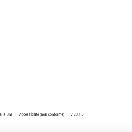
 à la BnF
|
Accessibilité (non conforme)
|
V 23.1.0