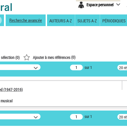
Espace personnel
Recherche avancée
AUTEURS A-Z
SUJETS A-Z
PÉRIODIQUES
(
0
)
 sélection (
0
)
Ajouter à mes références
sur 1
20 r
od (1947-2016)
e musical
sur 1
20 r