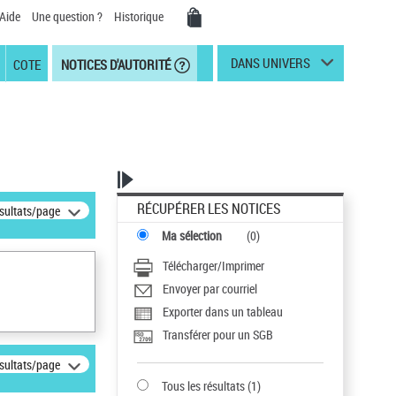
Aide
Une question ?
Historique
DANS UNIVERS
COTE
NOTICES D'AUTORITÉ
RÉCUPÉRER LES NOTICES
ésultats/page
Ma sélection
(
0
)
Télécharger/Imprimer
Envoyer par courriel
Exporter dans un tableau
Transférer pour un SGB
ésultats/page
Tous les résultats
(
1
)