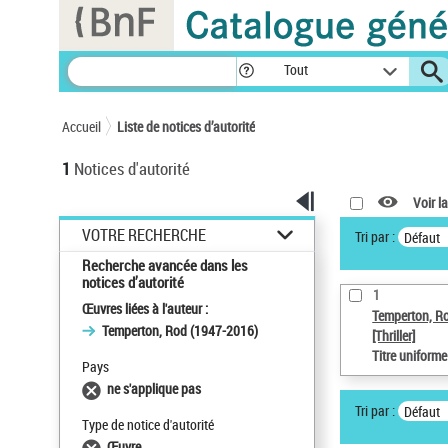
Panneau de gestion des cookies
Tout
Accueil
Liste de notices d’autorité
1
Notices d'autorité
Voir la
VOTRE RECHERCHE
Tri par :
Défaut
Recherche avancée dans les
notices d’autorité
1
Œuvres liées à l'auteur :
Temperton, R
Temperton, Rod (1947-2016)
[Thriller]
Titre uniform
Pays
ne s'applique pas
Tri par :
Défaut
Type de notice d'autorité
Œuvre