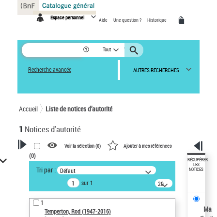
Panneau de gestion des cookies
Espace personnel
Aide
Une question ?
Historique
Tout
Recherche avancée
AUTRES RECHERCHES
Accueil
Liste de notices d’autorité
1
Notices d'autorité
Voir la sélection (
0
)
Ajouter à mes références
(
0
)
VOTRE RECHERCHE
RÉCUPÉRER
LES
Tri par :
Défaut
NOTICES
Recherche avancée dans les
sur 1
notices d’autorité
20
résultats/page
Œuvres liées à l'auteur :
1
Temperton, Rod (1947-2016)
Ma
Temperton, Rod (1947-2016)