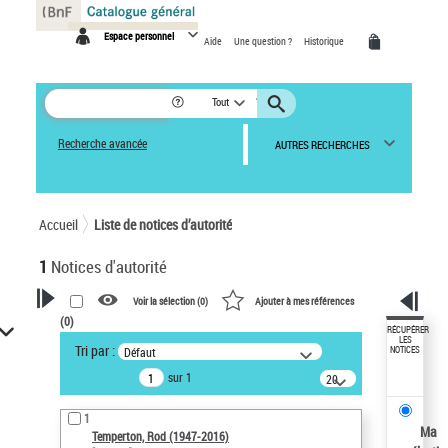
Panneau de gestion des cookies
Espace personnel
Aide
Une question ?
Historique
Tout
Recherche avancée
AUTRES RECHERCHES
Accueil
Liste de notices d’autorité
1
Notices d'autorité
Voir la sélection (
0
)
Ajouter à mes références
(
0
)
VOTRE RECHERCHE
RÉCUPÉRER
LES
Tri par :
Défaut
NOTICES
Recherche avancée dans les
sur 1
notices d’autorité
20
résultats/page
Œuvres liées à l'auteur :
1
Temperton, Rod (1947-2016)
Ma
Temperton, Rod (1947-2016)