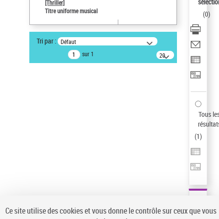
sélectio
[Thriller]
Auteur d’œuvre
Titre uniforme musical
(
0
)
Temperton, Rod (1947-2016)
Pays
Tri par :
Défaut
ne s'applique pas
sur 1
20
résultats/page
Type de notice d'autorité
Œuvre
Statut de la notice d’autorité
Notice élémentaire
Sauvegarder votre recherche
Tous le
résultat
AFFINER
(
1
)
Type de notice d'autorité
Œuvre
(1)
Titre uniforme musical
(1)
Statut de la notice d’autorité
Ce site utilise des cookies et vous donne le contrôle sur ceux que vous
Pays