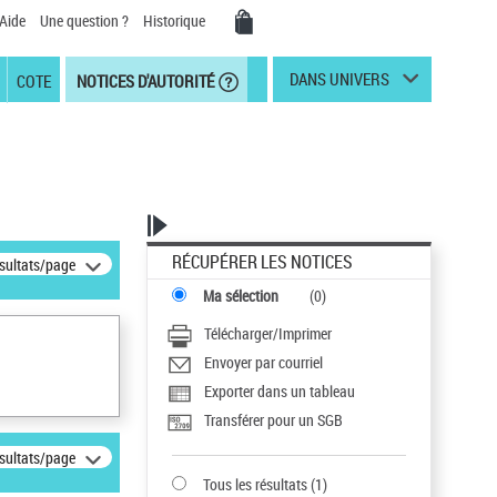
Aide
Une question ?
Historique
DANS UNIVERS
COTE
NOTICES D'AUTORITÉ
RÉCUPÉRER LES NOTICES
ésultats/page
Ma sélection
(
0
)
Télécharger/Imprimer
Envoyer par courriel
Exporter dans un tableau
Transférer pour un SGB
ésultats/page
Tous les résultats
(
1
)