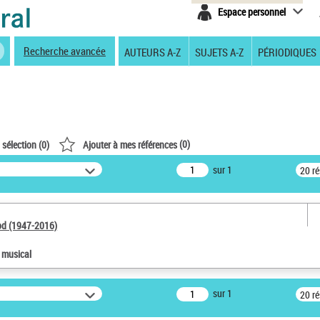
Espace personnel
Recherche avancée
AUTEURS A-Z
SUJETS A-Z
PÉRIODIQUES
(
0
)
 sélection (
0
)
Ajouter à mes références
sur 1
20 r
od (1947-2016)
e musical
sur 1
20 r