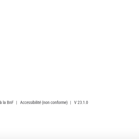
 à la BnF
|
Accessibilité (non conforme)
|
V 23.1.0