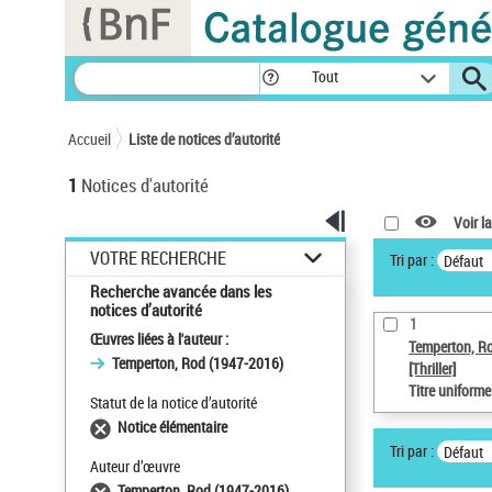
Panneau de gestion des cookies
Tout
Accueil
Liste de notices d’autorité
1
Notices d'autorité
Voir la
VOTRE RECHERCHE
Tri par :
Défaut
Recherche avancée dans les
notices d’autorité
1
Œuvres liées à l'auteur :
Temperton, R
Temperton, Rod (1947-2016)
[Thriller]
Titre uniform
Statut de la notice d’autorité
Notice élémentaire
Tri par :
Défaut
Auteur d’œuvre
Temperton, Rod (1947-2016)