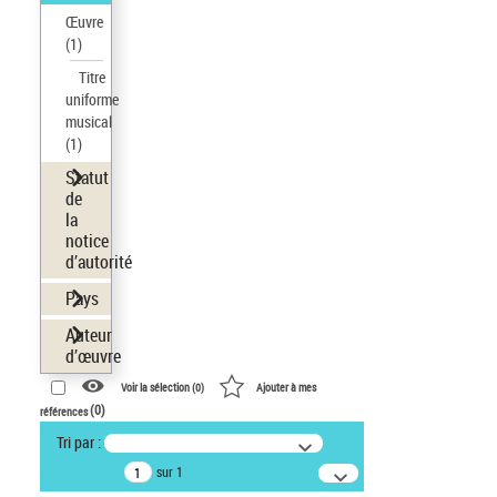
Œuvre
(1)
Titre
uniforme
musical
(1)
Statut
de
la
notice
d’autorité
Pays
Auteur
d’œuvre
Voir la sélection (
0
)
Ajouter à mes
(
0
)
références
Tri par :
sur 1