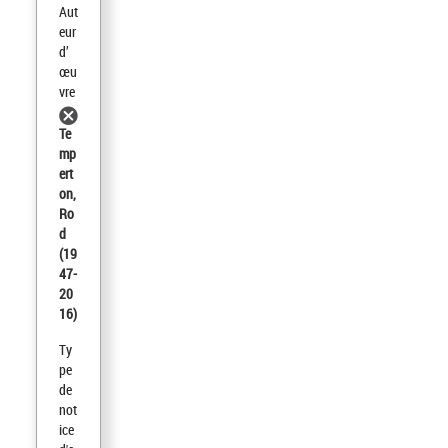
Aut
eur
d’
œu
vre
Te
mp
ert
on,
Ro
d
(19
47-
20
16)
Ty
pe
de
not
ice