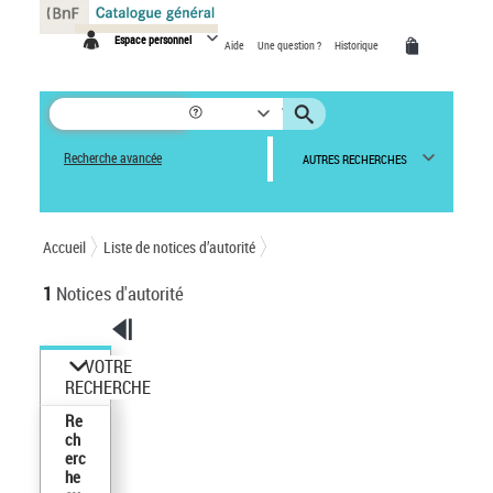
Panneau de gestion des cookies
Espace personnel
Aide
Une question ?
Historique
Recherche avancée
AUTRES RECHERCHES
Accueil
Liste de notices d’autorité
1
Notices d'autorité
VOTRE
RECHERCHE
Re
ch
erc
he