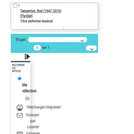
1
Temperton, Rod (1947-2016)
[Thriller]
Titre uniforme musical
Tri par :
sur 1
RÉCUPÉRER
LES
NOTICES
Ma
sélection
(
0
)
Télécharger/Imprimer
Envoyer
par
courriel
Exporter