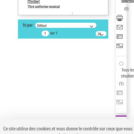
sélectio
[Thriller]
Pays
Titre uniforme musical
(
0
)
ne s'applique pas
Auteur d’œuvre
Tri par :
Défaut
Temperton, Rod (1947-2016)
sur 1
20
résultats/page
Type de notice d'autorité
Titre uniforme musical
Sauvegarder votre recherche
AFFINER
Tous le
Type de notice d'autorité
résultat
(
1
)
Œuvre
(1)
Titre uniforme musical
(1)
Statut de la notice d’autorité
Pays
Auteur d’œuvre
Ce site utilise des cookies et vous donne le contrôle sur ceux que vous