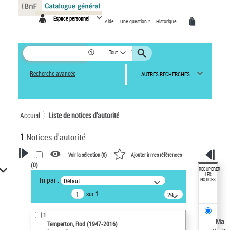
Panneau de gestion des cookies
Espace personnel
Aide
Une question ?
Historique
Tout
Recherche avancée
AUTRES RECHERCHES
Accueil
Liste de notices d’autorité
1
Notices d'autorité
Voir la sélection (
0
)
Ajouter à mes références
(
0
)
VOTRE RECHERCHE
RÉCUPÉRER
LES
Tri par :
Défaut
NOTICES
Recherche avancée dans les
sur 1
notices d’autorité
20
résultats/page
Œuvres liées à l'auteur :
1
Temperton, Rod (1947-2016)
Ma
Temperton, Rod (1947-2016)