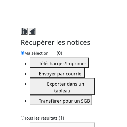
Fermer
Ouvrir
ce
ce
Récupérer les notices
volet
volet
récupérer
récupérer
(
0
)
Ma sélection
les
les
Télécharger/Imprimer
notices
notices
Envoyer par courriel
Exporter dans un
tableau
Transférer pour un SGB
(
1
)
Tous les résultats