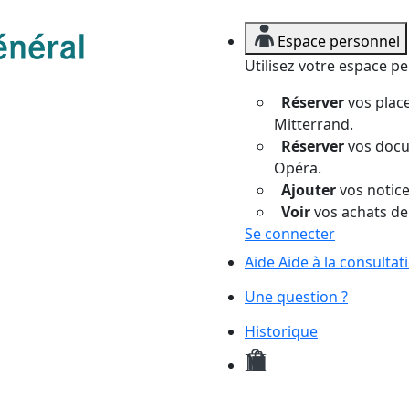
Espace personnel
Utilisez votre espace p
Réserver
vos place
Mitterrand.
Réserver
vos docum
Opéra.
Ajouter
vos notices
Voir
vos achats de
Se connecter
Aide
Aide à la consulta
Une question ?
Historique
Mes
demandes
de