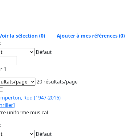
Voir la sélection (
0
)
Ajouter à mes références
(
0
)
:
Défaut
r 1
20 résultats/page
emperton, Rod (1947-2016)
hriller]
tre uniforme musical
:
Défaut