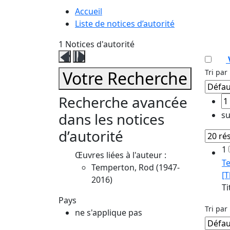
Accueil
Liste de notices d’autorité
1
Notices d'autorité
Fermer
Ouvrir
ce
ce
Votre Recherche
Tri par 
volet
volet
affinage
affinage
Recherche avancée
dans les notices
su
d’autorité
1
Œuvres liées à l'auteur :
T
Temperton, Rod (1947-
[T
2016)
Ti
Pays
Tri par 
ne s'applique pas