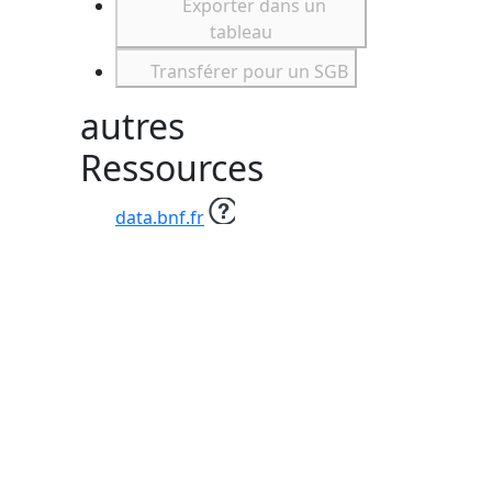
Exporter dans un
tableau
Transférer pour un SGB
autres
Ressources
data.bnf.fr