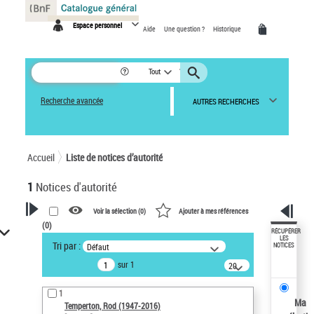
Panneau de gestion des cookies
Espace personnel
Aide
Une question ?
Historique
Tout
Recherche avancée
AUTRES RECHERCHES
Accueil
Liste de notices d’autorité
1
Notices d'autorité
Voir la sélection (
0
)
Ajouter à mes références
(
0
)
VOTRE RECHERCHE
RÉCUPÉRER
LES
Tri par :
Défaut
NOTICES
Recherche avancée dans les
sur 1
notices d’autorité
20
résultats/page
Œuvres liées à l'auteur :
1
Temperton, Rod (1947-2016)
Ma
Temperton, Rod (1947-2016)